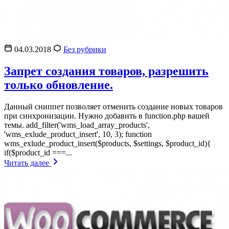
04.03.2018
Без рубрики
Запрет создания товаров, разрешить
только обновление.
Данный сниппет позволяет отменить создание новых товаров
при синхронизации. Нужно добавить в function.php вашей
темы. add_filter('wms_load_array_products',
'wms_exlude_product_insert', 10, 3); function
wms_exlude_product_insert($products, $settings, $product_id){
if($product_id ===...
Читать далее