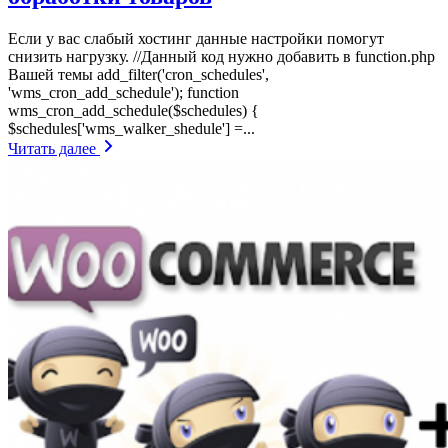
Если у вас слабый хостинг данные настройки помогут
снизить нагрузку. //Данный код нужно добавить в function.php
Вашей темы add_filter('cron_schedules',
'wms_cron_add_schedule'); function
wms_cron_add_schedule($schedules) {
$schedules['wms_walker_shedule'] =...
Читать далее